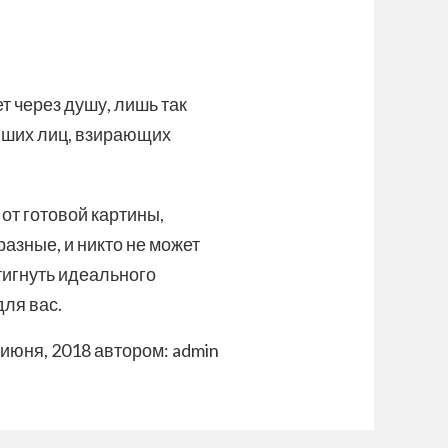
 через душу, лишь так
вших лиц, взирающих
от готовой картины,
разные, и никто не может
тигнуть идеального
для вас.
 июня, 2018
автором:
admin