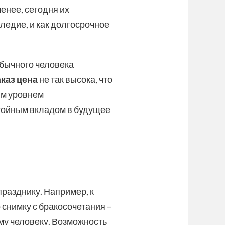
енее, сегодня их
ледие, и как долгосрочное
обычного человека
аказ цена
не так высока, что
ым уровнем
остойным вкладом в будущее
разднику. Например, к
снимку с бракосочетания –
му человеку. Возможность