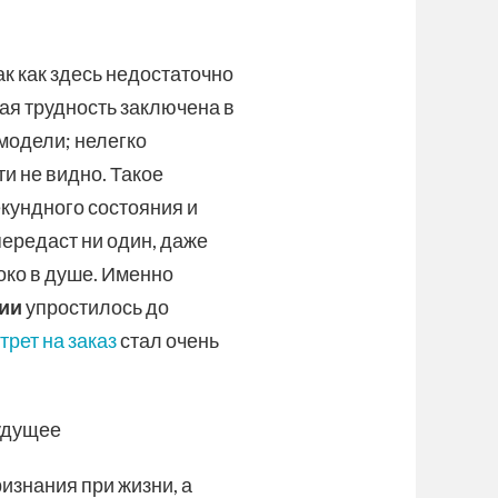
ак как здесь недостаточно
ная трудность заключена в
модели; нелегко
ти не видно. Такое
екундного состояния и
передаст ни один, даже
око в душе. Именно
ии
упростилось до
трет на заказ
стал очень
будущее
изнания при жизни, а