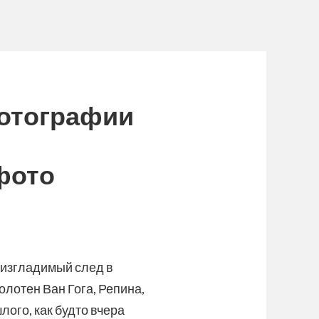
фотографии
фото
изгладимый след в
олотен Ван Гога, Репина,
ого, как будто вчера