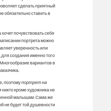
зволяет сделать приятный
не обязательно ставить в
хочет почувствовать себя
 написании портрета можно
авляет уверенность или
д для создания именно того
 Многообразие вариантов в
аказчика.
те, поэтому
портрет на
и никто кроме художника не
твенной малышам. Сама же
й не будет той душевности